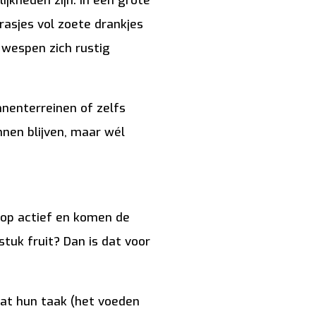
kheden zijn. In een grote
rasjes vol zoete drankjes
 wespen zich rustig
nnenterreinen of zelfs
en blijven, maar wél
olop actief en komen de
stuk fruit? Dan is dat voor
at hun taak (het voeden