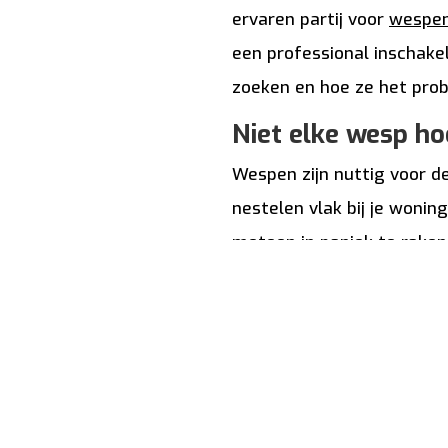
ervaren partij voor
wespen
een professional inschakel
zoeken en hoe ze het prob
Niet elke wesp h
Wespen zijn nuttig voor d
nestelen vlak bij je wonin
meteen in paniek te raken
aan: voorkom verleiding, le
zomer gewoon weer rustig