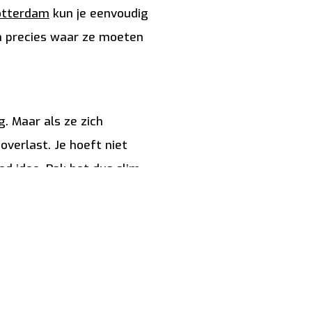
otterdam
kun je eenvoudig
en precies waar ze moeten
. Maar als ze zich
overlast. Je hoeft niet
d idee. Pak het dus slim
g is. Dan kun je deze