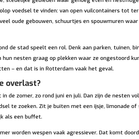
 stedelijke gebieden waar genoeg eten en nestmogelij
olop voedsel te vinden: van open vuilcontainers tot ter
er veel oude gebouwen, schuurtjes en spouwmuren waar
ond de stad speelt een rol. Denk aan parken, tuinen, bi
hun nesten graag op plekken waar ze ongestoord kunn
tten – en dat is in Rotterdam vaak het geval.
e overlast?
in de zomer, zo rond juni en juli. Dan zijn de nesten v
sel te zoeken. Zit je buiten met een ijsje, limonade of 
k als een buffet.
omer worden wespen vaak agressiever. Dat komt doord