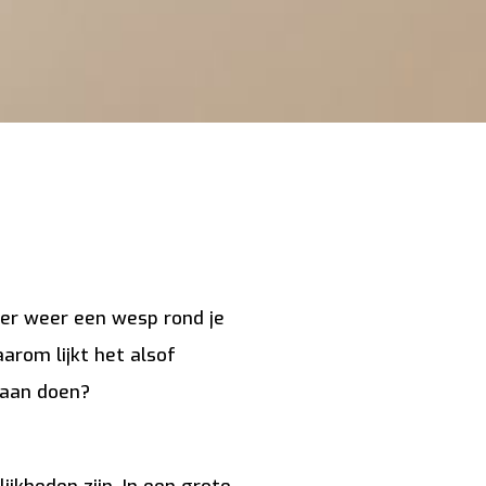
t er weer een wesp rond je
arom lijkt het alsof
raan doen?