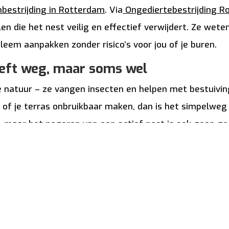
bestrijding in Rotterdam
. Via
Ongediertebestrijding R
en die het nest veilig en effectief verwijdert. Ze wet
leem aanpakken zonder risico’s voor jou of je buren.
oeft weg, maar soms wel
e natuur – ze vangen insecten en helpen met bestuiving
g of je terras onbruikbaar maken, dan is het simpelweg 
, maar het negeren van een actief nest is ook geen goe
t op de signalen en schakel op tijd hulp in als het nodi
 buiten zitten.