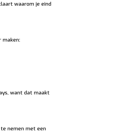
klaart waarom je eind
er maken:
rays, want dat maakt
op te nemen met een