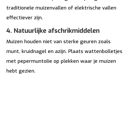
traditionele muizenvallen of elektrische vallen
effectiever zijn.
4. Natuurlijke afschrikmiddelen
Muizen houden niet van sterke geuren zoals
munt, kruidnagel en azijn. Plaats wattenbolletjes
met pepermuntolie op plekken waar je muizen
hebt gezien.
5. Schakel een professional in
Blijft het probleem aanhouden? Dan is het
verstandig om een ongediertebestrijder in te
schakelen. Vooral als muizen zich in muren of
moeilijk bereikbare plekken nestelen, kan